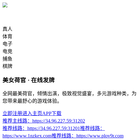
真人
体育
电子
电竞
捕鱼
棋牌
美女荷官 · 在线发牌
全网最美荷官，倾情出演，极致视觉盛宴，多元游戏种类，为
您带来最舒心的游戏体验。
立即注册
进入主页
APP下载
推荐主线路：
https://34.96.227.59:31202
推荐线路：
https://34.96.227.59:31201
推荐线路：
https://www.1nzkex.com
推荐线路：
https://www.plov9r.com