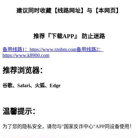
建议同时收藏【线路网址】与【本网页】
推荐『下载APP』 防止迷路
备用线路
1
：
https://www.rznbm.com
备用线路
2
：
https://www.k8900.com
推荐浏览器：
谷歌、Safari、火狐、Edge
温馨提示：
为了您的隐私安全，请勿与"国家反诈中心"APP同设备使用！