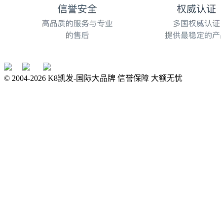
© 2004-
2026
K8凯发-国际大品牌 信誉保障 大额无忧