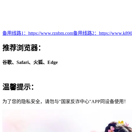
备用线路
1
：
https://www.rznbm.com
备用线路
2
：
https://www.k89
推荐浏览器：
谷歌、Safari、火狐、Edge
温馨提示：
为了您的隐私安全，请勿与"国家反诈中心"APP同设备使用！