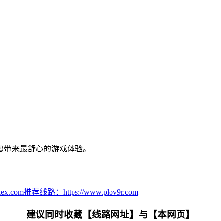
您带来最舒心的游戏体验。
kex.com
推荐线路：
https://www.plov9r.com
建议同时收藏【线路网址】与【本网页】